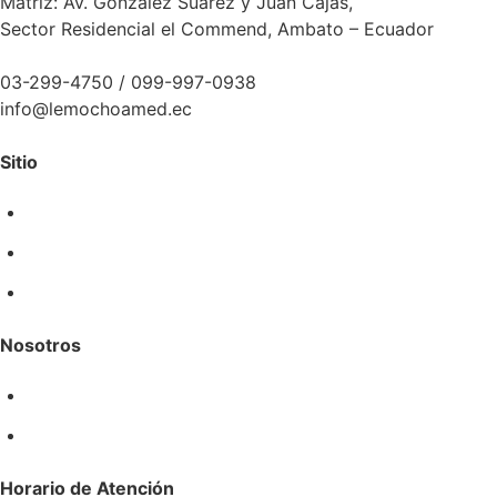
Matriz: Av. González Suárez y Juan Cajas,
Sector Residencial el Commend, Ambato – Ecuador
03-299-4750 / 099-997-0938
info@lemochoamed.ec
Sitio
Inicio
Servicios
Contacto
Nosotros
Laboratorio Ochoa
Buzón de Reclamos
Horario de Atención